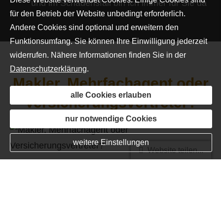
und im Schadensfall bin ich immer für Sie da
für den Betrieb der Website unbedingt erforderlich.
Andere Cookies sind optional und erweitern den
Funktionsumfang. Sie können Ihre Einwilligung jederzeit
widerrufen. Nähere Informationen finden Sie in der
Datenschutzerklärung
.
Makler, Mehrfachagent oder
alle Cookies erlauben
Versicherungsvertreter?
nur notwendige Cookies
weitere Einstellungen
Website teilen...
Der Versicherungsvertreter arbeitet nur für eine
Gesellschaft:
Ein Versicherungsvertreter vertreibt Verträge für
eine bestimmte Versicherungsgesellschaft. Dafür